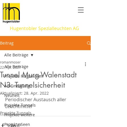
Hugentobler Spezialleuchten AG
Beitrag
Alle Beiträge
romanmoser
Alle Beiträge
22. Apr. 2021
Tunnel Murg-Walenstadt
Projekte Flugzeichen
N3: Tunnelsicherheit
Abkündigung
Aktualisiert:
28. Apr. 2022
Neuheit
Periodischer Austausch aller 
Projekte Tunnels
Leuchtmittel
Projekte Tunnels
Projekte weitere
Projekte Seen