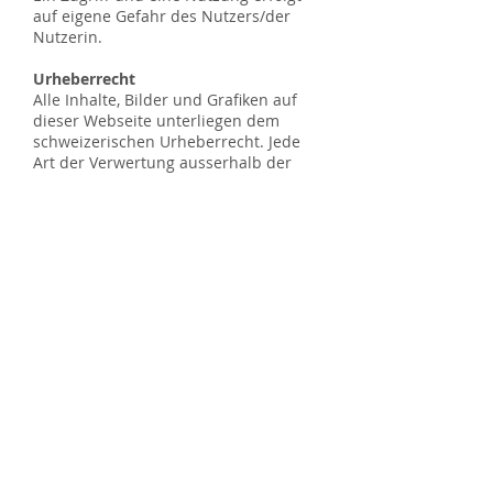
auf eigene Gefahr des Nutzers/der
Nutzerin.
Urheberrecht
Alle Inhalte, Bilder und Grafiken auf
dieser Webseite unterliegen dem
schweizerischen Urheberrecht. Jede
Art der Verwertung ausserhalb der
Grenzen des Urheberrechts bedarf
der schriftlichen Zustimmung der
Hugentobler Spezialleuchten AG.
Datenschutz
Informationen zum Umgang mit
personenbezogenen Daten sind in der
Datenschutzerklärung aufgeführt.
Diese können
hier
heruntergeladen
werden.
© 2026 Hugentobler Spezialleuchten AG,