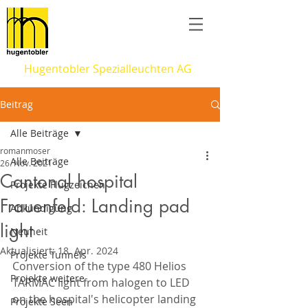
Hugentobler Spezialleuchten AG
Beitrag
Alle Beiträge
romanmoser
Alle Beiträge
26. Nov. 2021
Cantonal hospital
Projekte Flugzeichen
Frauenfeld: Landing pad
Abkündigung
light
Neuheit
Aktualisiert:
18. Apr. 2024
Projekte Tunnels
Conversion of the type 480 Helios 
Projekte weitere
TARMAC light from halogen to LED 
on the hospital's helicopter landing 
Projekte Seen