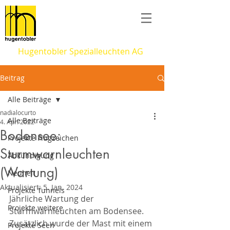
Hugentobler Spezialleuchten AG
Beitrag
Alle Beiträge
nadialocurto
Alle Beiträge
4. Apr. 2022
Bodensee:
Projekte Flugzeichen
Sturmwarnleuchten
Abkündigung
(Wartung)
Neuheit
Aktualisiert:
5. Jan. 2024
Projekte Tunnels
Jährliche Wartung der 
Projekte weitere
Sturmwarnleuchten am Bodensee. 
Zusätzlich wurde der Mast mit einem 
Projekte Seen