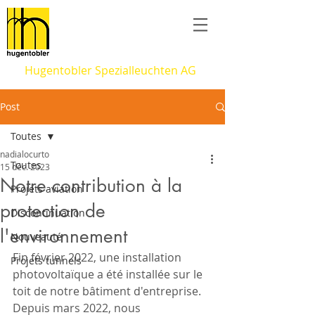
Hugentobler Spezialleuchten AG
Post
Toutes
nadialocurto
Toutes
15 déc. 2023
Notre contribution à la
Projets aviation
protection de
Discontinuation
l'environnement
Nouveauté
Fin février 2022, une installation 
Projets tunnels
photovoltaïque a été installée sur le 
toit de notre bâtiment d'entreprise. 
Depuis mars 2022, nous 