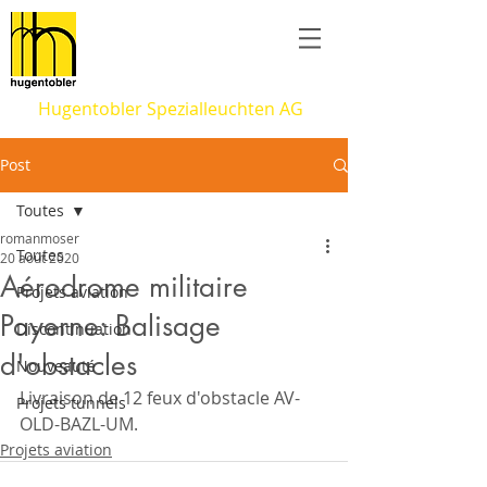
Hugentobler Spezialleuchten AG
Post
Toutes
romanmoser
Toutes
20 août 2020
Aérodrome militaire
Projets aviation
Payerne: Balisage
Discontinuation
d'obstacles
Nouveauté
Livraison de 12 feux d'obstacle AV-
Projets tunnels
OLD-BAZL-UM.
Projets aviation