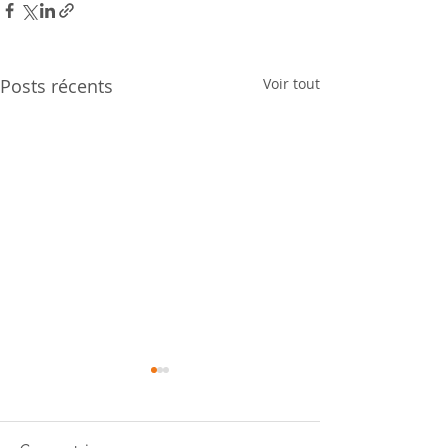
Posts récents
Voir tout
Aéroport de Zuri
Remplacement du
lumineux existant